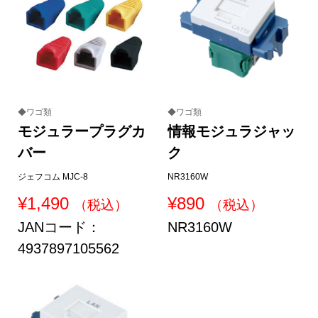
◆ワゴ類
◆ワゴ類
モジュラープラグカ
情報モジュラジャッ
バー
ク
ジェフコム MJC-8
NR3160W
¥
1,490
¥
890
（税込）
（税込）
JANコード：
NR3160W
4937897105562