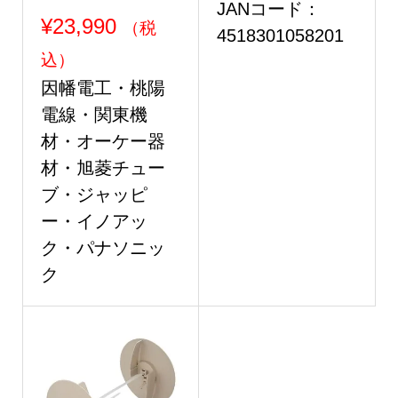
JANコード：
¥
23,990
（税
4518301058201
込）
因幡電工・桃陽
電線・関東機
材・オーケー器
材・旭菱チュー
ブ・ジャッピ
ー・イノアッ
ク・パナソニッ
ク