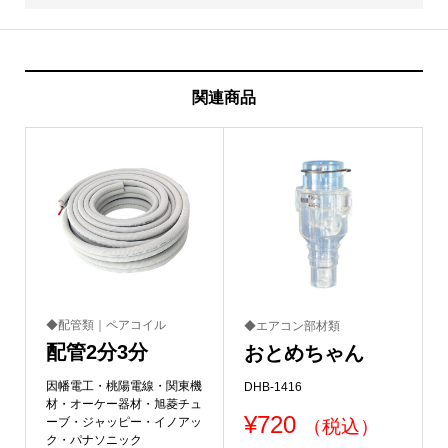
関連商品
◆配管類｜ペアコイル
◆エアコン部材類
配管2分3分
おとめちゃん
因幡電工・桃陽電線・関東機
DHB-1416
材・オーケー器材・旭菱チュ
¥
720
ーブ・ジャッピー・イノアッ
（税込）
ク・パナソニック